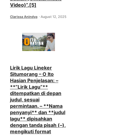
Video)”.[5]
Clarissa Anindya
August 12, 2025
Lirik Lagu Lineker
Situmorang – O Ito
Hasian Penjelasan: –
**”Lirik Lagu”**
ditempatkan di depan
judul, sesuai
permintaan. – **Nama
penyanyi** dan **judul
lagu** dipisahkan
dengan tanda pisah (–),
mengikuti format