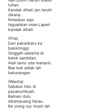
Nan jodoh hanyo kuaso
tuhan.
Kandak dihati jan taruih
dikana.
Ikhlaskan sajo
taguahkan iman.Lapeh
kandak dihati
(Pria)
Dari pakanbaru ka
bukiktinggi.
Singgah sabanta di
kelok sambilan.
Alah lamo uda mananti.
Baa kok adiak lah
batunangan.
(Wanita)
Sabalun tibo di
payakumbuah.
Bamain dulu
dikampuang harau.
Ka urang tuo musti lah