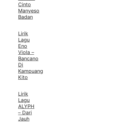
Cinto
Manyeso
Badan
Lirik
Lagu
Eno
Viola –
Bancano
Di
Kampuang
Kito
Lirik
Lagu
ALYPH
– Dari
Jauh