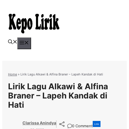
Skip
to
content
Menu
Home
»
Lirik Lagu Alkawi & Alfina Braner – Lapeh Kandak di Hati
Lirik Lagu Alkawi & Alfina
Braner – Lapeh Kandak di
Hati
Clarissa Anindya
Link
0 Comment