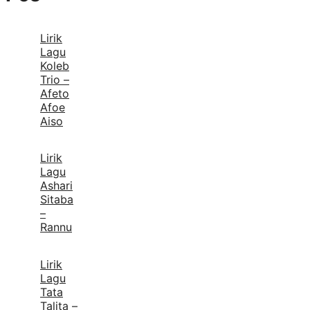
Lirik
Lagu
Koleb
Trio –
Afeto
Afoe
Aiso
Lirik
Lagu
Ashari
Sitaba
–
Rannu
Lirik
Lagu
Tata
Talita –