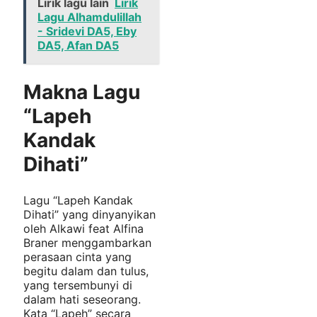
Lirik lagu lain
Lirik
Lagu Alhamdulillah
- Sridevi DA5, Eby
DA5, Afan DA5
Makna Lagu
“Lapeh
Kandak
Dihati”
Lagu “Lapeh Kandak
Dihati” yang dinyanyikan
oleh Alkawi feat Alfina
Braner menggambarkan
perasaan cinta yang
begitu dalam dan tulus,
yang tersembunyi di
dalam hati seseorang.
Kata “Lapeh” secara