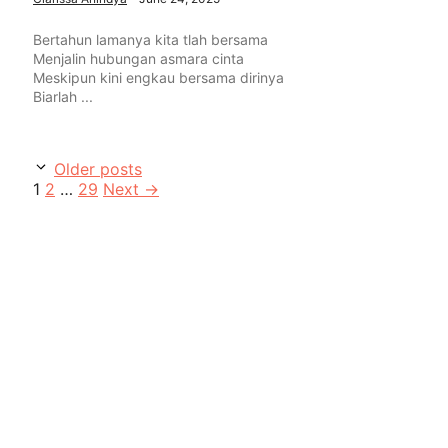
Bertahun lamanya kita tlah bersama
Menjalin hubungan asmara cinta
Meskipun kini engkau bersama dirinya
Biarlah ...
Older posts
Page
Page
Page
1
2
…
29
Next
→