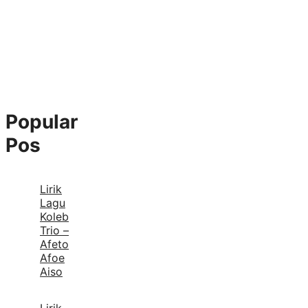
Popular
Pos
Lirik
Lagu
Koleb
Trio –
Afeto
Afoe
Aiso