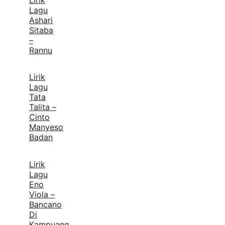
Lirik
Lagu
Ashari
Sitaba
–
Rannu
Lirik
Lagu
Tata
Talita –
Cinto
Manyeso
Badan
Lirik
Lagu
Eno
Viola –
Bancano
Di
Kampuang