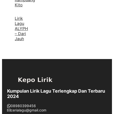
Kito
Lirik
Lagu
ALYPH
– Dari
Jauh
Kumpulan Lirik Lagu Terlengkap Dan Terbaru
2024
08980399456
cerialagu@gmail.com