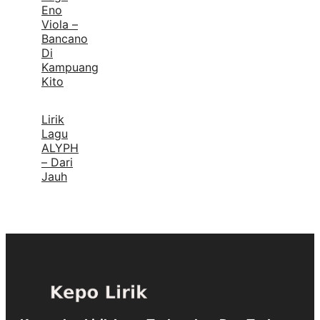
Eno
Viola –
Bancano
Di
Kampuang
Kito
Lirik
Lagu
ALYPH
– Dari
Jauh