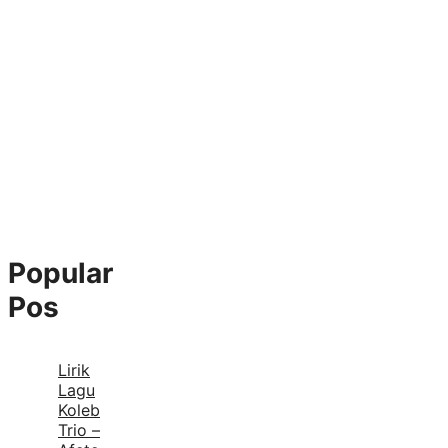
Popular
Pos
Lirik
Lagu
Koleb
Trio –