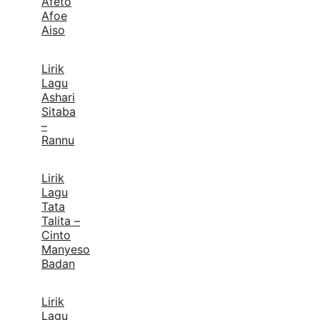
Afeto
Afoe
Aiso
Lirik
Lagu
Ashari
Sitaba
–
Rannu
Lirik
Lagu
Tata
Talita –
Cinto
Manyeso
Badan
Lirik
Lagu