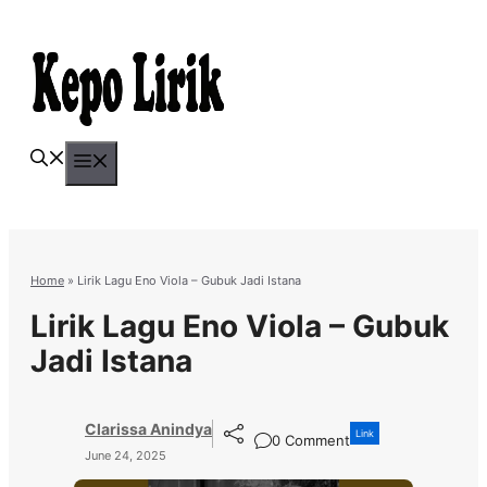
Skip
to
content
Menu
Home
»
Lirik Lagu Eno Viola – Gubuk Jadi Istana
Lirik Lagu Eno Viola – Gubuk
Jadi Istana
Clarissa Anindya
Link
0 Comment
June 24, 2025