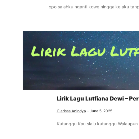
opo salahku nganti kowe ninggalke aku tanp
Lirik Lagu Lutfiana Dewi – Pe
Clarissa Anindya
June 5, 2025
Kutunggu Kau slalu kutunggu Walaupun h