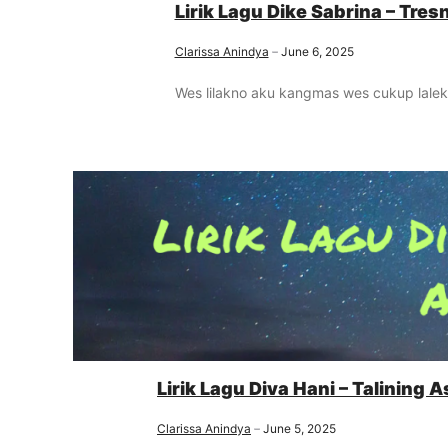
Lirik Lagu Dike Sabrina – Tre
Clarissa Anindya
June 6, 2025
Wes lilakno aku kangmas wes cukup lalekn
Lirik Lagu Diva Hani – Talining 
Clarissa Anindya
June 5, 2025