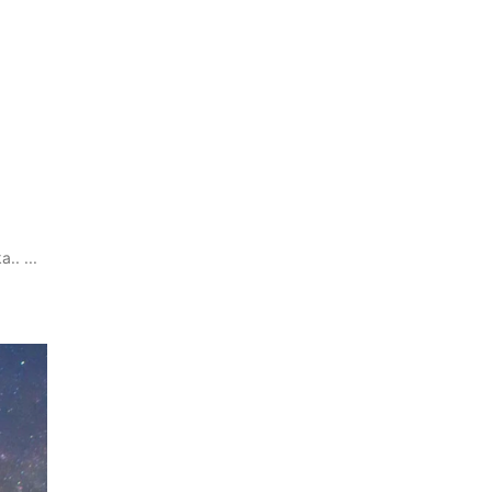
.. ...