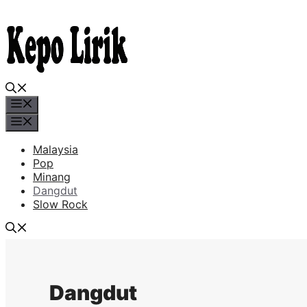
Skip
to
content
Menu
Menu
Malaysia
Pop
Minang
Dangdut
Slow Rock
Dangdut