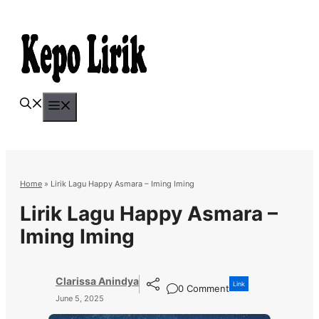
Skip
to
content
Menu
Home
»
Lirik Lagu Happy Asmara – Iming Iming
Lirik Lagu Happy Asmara –
Iming Iming
Clarissa Anindya
Link
0 Comment
June 5, 2025