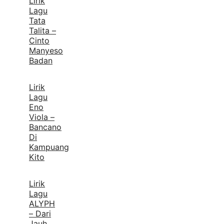
Lirik
Lagu
Tata
Talita –
Cinto
Manyeso
Badan
Lirik
Lagu
Eno
Viola –
Bancano
Di
Kampuang
Kito
Lirik
Lagu
ALYPH
– Dari
Jauh