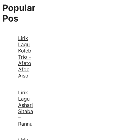
Popular
Pos
Lirik
Lagu
Koleb
Trio –
Afeto
Afoe
Aiso
Lirik
Lagu
Ashari
Sitaba
–
Rannu