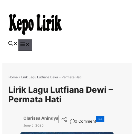
Skip
to
content
Menu
Home
»
Lirik Lagu Lutfiana Dewi – Permata Hati
Lirik Lagu Lutfiana Dewi –
Permata Hati
Clarissa Anindya
Link
0 Comment
June 5, 2025