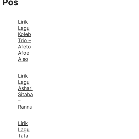
Pos
Lirik
Lagu
Koleb
Trio –
Afeto
Afoe
Aiso
Lirik
Lagu
Ashari
Sitaba
–
Rannu
Lirik
Lagu
Tata