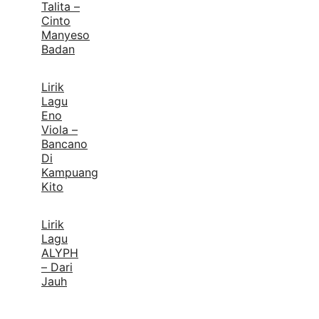
Talita –
Cinto
Manyeso
Badan
Lirik
Lagu
Eno
Viola –
Bancano
Di
Kampuang
Kito
Lirik
Lagu
ALYPH
– Dari
Jauh