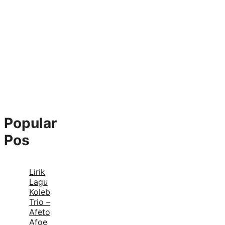
Popular
Pos
Lirik
Lagu
Koleb
Trio –
Afeto
Afoe