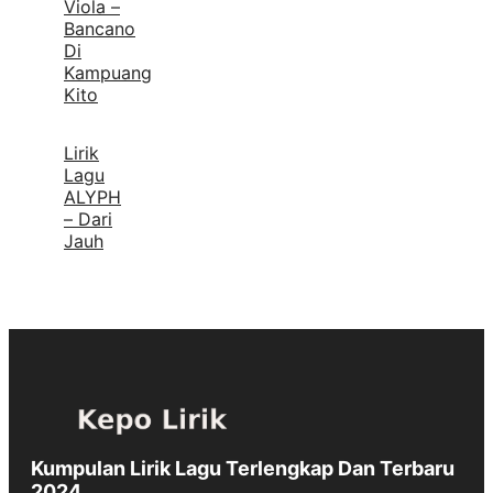
Viola –
Bancano
Di
Kampuang
Kito
Lirik
Lagu
ALYPH
– Dari
Jauh
Kumpulan Lirik Lagu Terlengkap Dan Terbaru
2024