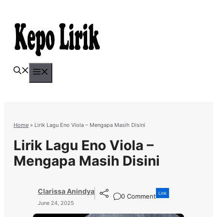
Skip
to
content
Menu
Home
»
Lirik Lagu Eno Viola – Mengapa Masih Disini
Lirik Lagu Eno Viola –
Mengapa Masih Disini
Clarissa Anindya
Link
0 Comment
June 24, 2025