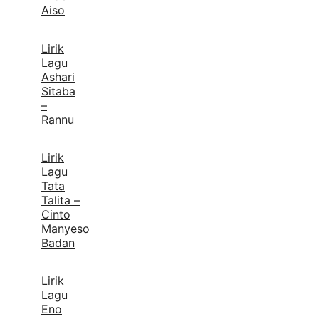
Aiso
Lirik
Lagu
Ashari
Sitaba
–
Rannu
Lirik
Lagu
Tata
Talita –
Cinto
Manyeso
Badan
Lirik
Lagu
Eno