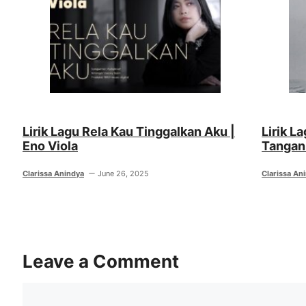
Lirik Lagu Rela Kau Tinggalkan Aku |
Lirik L
Eno Viola
Tangan
Clarissa Anindya
June 26, 2025
Clarissa An
Leave a Comment
Comment