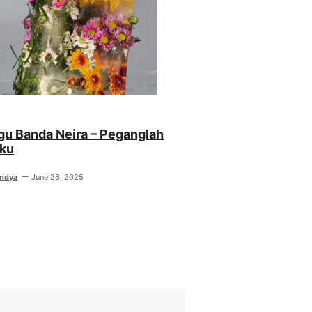
agu Banda Neira – Peganglah
ku
indya
June 26, 2025