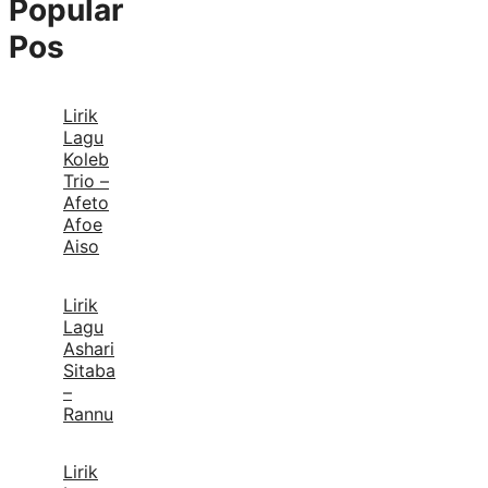
Popular
Pos
Lirik
Lagu
Koleb
Trio –
Afeto
Afoe
Aiso
Lirik
Lagu
Ashari
Sitaba
–
Rannu
Lirik