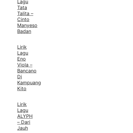
Lagu
Tata
Talita –
Cinto
Manyeso
Badan
Lirik
Lagu
Eno
Viola –
Bancano
Di
Kampuang
Kito
Lirik
Lagu
ALYPH
– Dari
Jauh