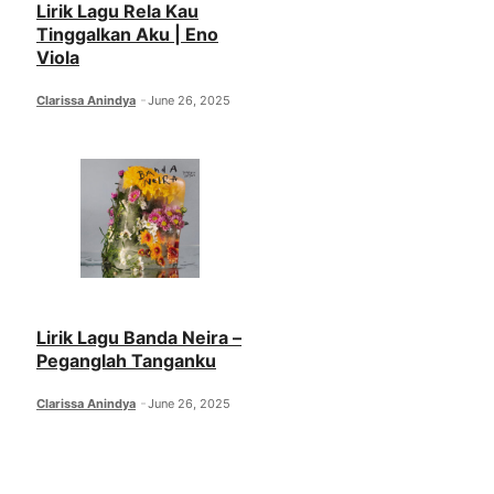
Lirik Lagu Rela Kau
Tinggalkan Aku | Eno
Viola
Clarissa Anindya
June 26, 2025
Lirik Lagu Banda Neira –
Peganglah Tanganku
Clarissa Anindya
June 26, 2025