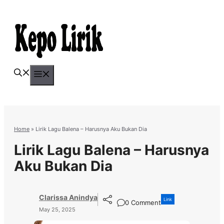
Skip
to
content
Menu
Home
»
Lirik Lagu Balena – Harusnya Aku Bukan Dia
Lirik Lagu Balena – Harusnya
Aku Bukan Dia
Clarissa Anindya
Link
0 Comment
May 25, 2025