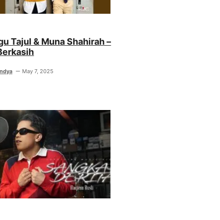
agu Tajul & Muna Shahirah –
Berkasih
indya
May 7, 2025