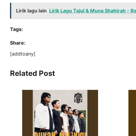
Lirik lagu lain
Lirik Lagu Tajul & Muna Shahirah - R
Tags:
Share:
[addtoany]
Related Post