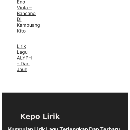
Eno
Viola –
Bancano
Di
Kampuang
Kito
Lirik
Lagu
ALYPH
– Dari
Jauh
Kumpulan Lirik Lagu Terlengkap Dan Terbaru