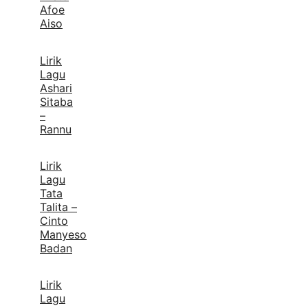
Afoe
Aiso
Lirik
Lagu
Ashari
Sitaba
–
Rannu
Lirik
Lagu
Tata
Talita –
Cinto
Manyeso
Badan
Lirik
Lagu