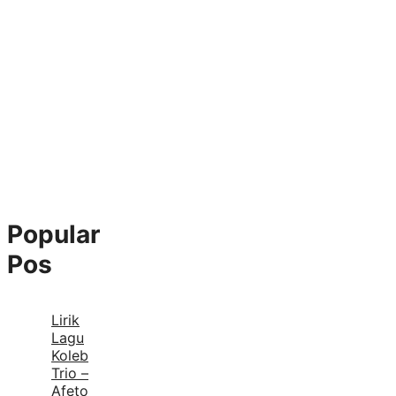
Popular
Pos
Lirik
Lagu
Koleb
Trio –
Afeto