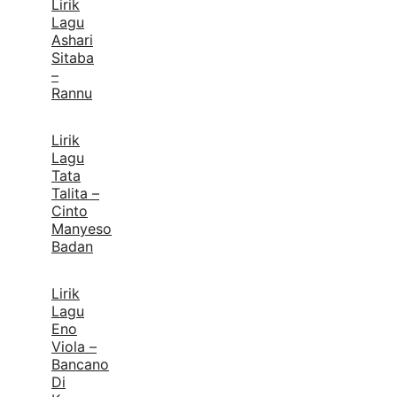
Lirik
Lagu
Ashari
Sitaba
–
Rannu
Lirik
Lagu
Tata
Talita –
Cinto
Manyeso
Badan
Lirik
Lagu
Eno
Viola –
Bancano
Di