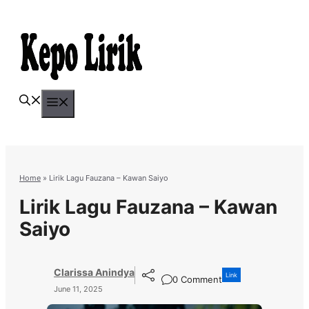
Skip
to
content
Menu
Home
»
Lirik Lagu Fauzana – Kawan Saiyo
Lirik Lagu Fauzana – Kawan
Saiyo
Clarissa Anindya
Link
0 Comment
June 11, 2025