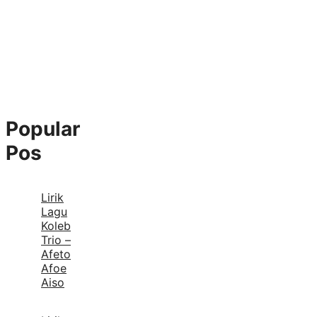
Popular
Pos
Lirik
Lagu
Koleb
Trio –
Afeto
Afoe
Aiso