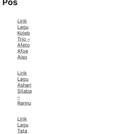
Pos
Lirik
Lagu
Koleb
Trio –
Afeto
Afoe
Aiso
Lirik
Lagu
Ashari
Sitaba
–
Rannu
Lirik
Lagu
Tata