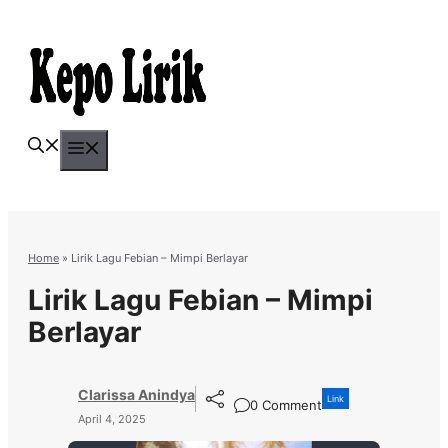
Skip
to
content
Menu
Home
»
Lirik Lagu Febian – Mimpi Berlayar
Lirik Lagu Febian – Mimpi
Berlayar
Clarissa Anindya
Link
0 Comment
April 4, 2025