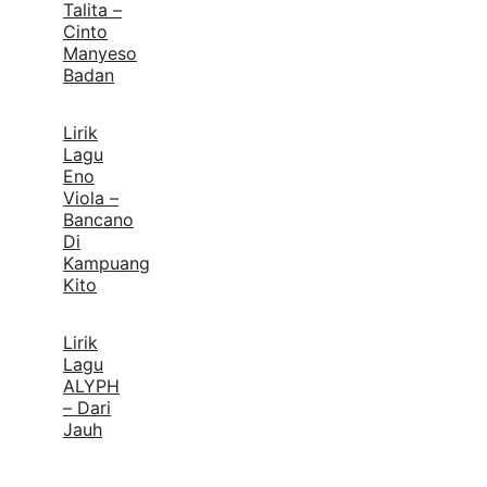
Talita –
Cinto
Manyeso
Badan
Lirik
Lagu
Eno
Viola –
Bancano
Di
Kampuang
Kito
Lirik
Lagu
ALYPH
– Dari
Jauh