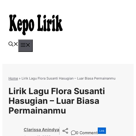
Skip
to
content
Menu
Home
»
Lirik Lagu Flora Susanti Hasugian – Luar Biasa Permainanmu
Lirik Lagu Flora Susanti
Hasugian – Luar Biasa
Permainanmu
Clarissa Anindya
Link
0 Comment