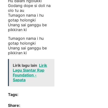
Hu dalani ngolukki
Godang dope si doli na
olo tu au
Tumagon nama i hu
gotap holongki
Unang sai ganggu be
pikkiran ki
Tumagon nama i hu
gotap holongki
Unang sai ganggu be
pikkiran ki
Lirik lagu lain
Lirik
Lagu Siantar Rap
Foundation -
Sapata
Tags:
Share: