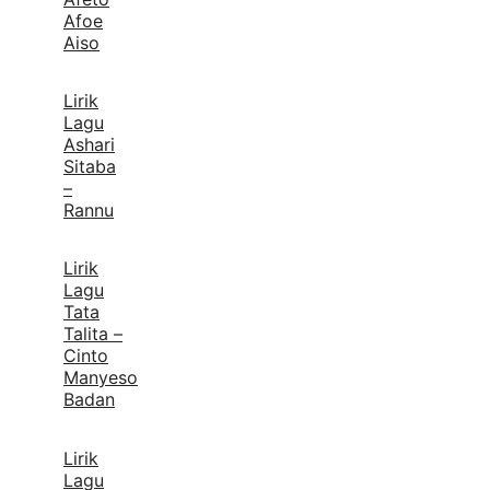
Afoe
Aiso
Lirik
Lagu
Ashari
Sitaba
–
Rannu
Lirik
Lagu
Tata
Talita –
Cinto
Manyeso
Badan
Lirik
Lagu