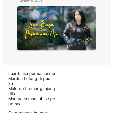
January 18, 2025
Luar biasa permainanmu
Mardua holong di pudi
ku
Malo do ho mar ganjang
dila
Mambaen mananf ise pe
porsea
On dope asa hu boto