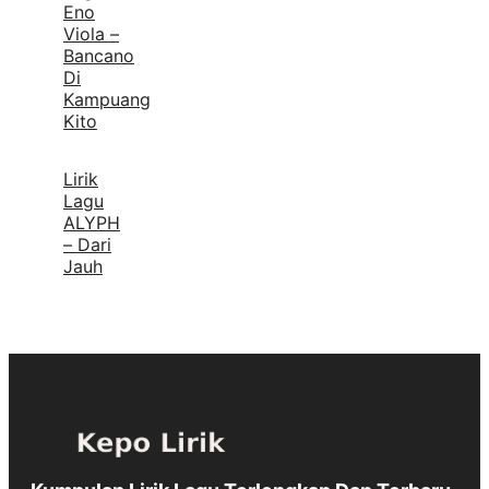
Eno
Viola –
Bancano
Di
Kampuang
Kito
Lirik
Lagu
ALYPH
– Dari
Jauh