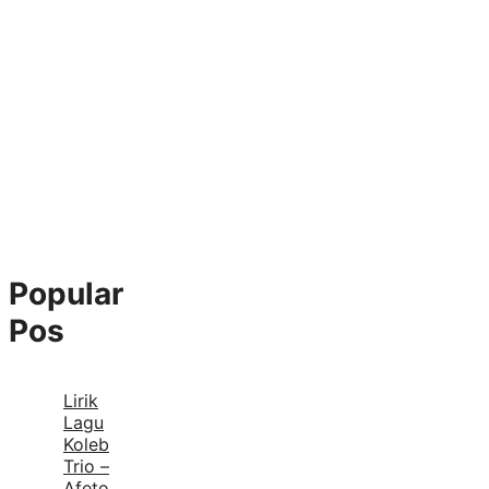
Popular
Pos
Lirik
Lagu
Koleb
Trio –
Afeto