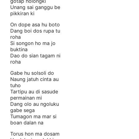
gotap holongki
Unang sai ganggu be
pikkiran ki
On dope asa hu boto
Dang boi dos rupa tu
roha
Si songon ho ma jo
buktina
Dao do sian tagam ni
roha
Gabe hu solsoli do
Naung jatuh cinta au
tuho
Tartipu au di sasude
permainan mi
Dang olo au ngoluku
gabe sega
Tumagon ma mar si
boan dalan na
Torus hon ma dosam