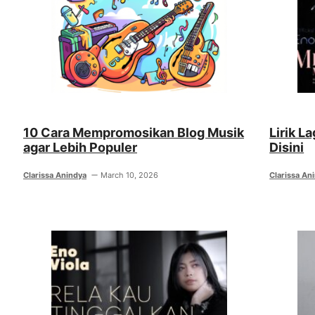
10 Cara Mempromosikan Blog Musik
Lirik L
agar Lebih Populer
Disini
Clarissa Anindya
March 10, 2026
Clarissa An