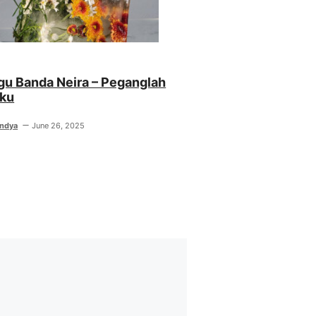
agu Banda Neira – Peganglah
ku
indya
June 26, 2025