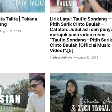
ata Talita | Takana
Lirik Lagu: Taufiq Sondang 
ang
Pitih Sarik Cinto Baulah –
Catatan: Judul asli dan peny
August 13, 2025
merujuk pada video resmi
“Taufiq Sondang – Pitih Sarik
Cinto Baulah (Official Music
Video)”.[5]
Clarissa Anindya
August 12, 2025