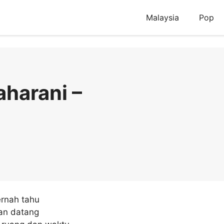
Malaysia
Pop
aharani –
ernah tahu
kan datang