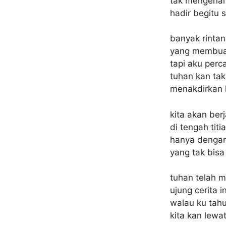
tak mengenal
hadir begitu 
banyak rinta
yang membuat 
tapi aku perc
tuhan kan ta
menakdirkan k
kita akan ber
di tengah titi
hanya dengan
yang tak bis
tuhan telah m
ujung cerita i
walau ku tahu
kita kan lewa