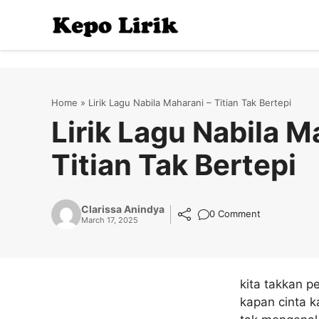
Skip
to
content
Home
»
Lirik Lagu Nabila Maharani – Titian Tak Bertepi
Lirik Lagu Nabila M
Titian Tak Bertepi
Clarissa Anindya
0 Comment
March 17, 2025
kita takkan p
kapan cinta 