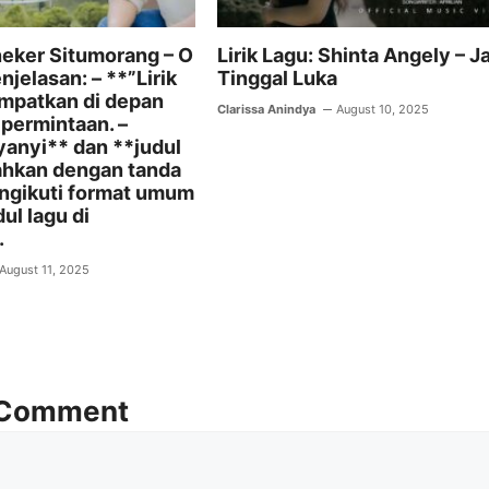
ineker Situmorang – O
Lirik Lagu: Shinta Angely – Ja
njelasan: – **”Lirik
Tinggal Luka
empatkan di depan
Clarissa Anindya
August 10, 2025
 permintaan. –
anyi** dan **judul
ahkan dengan tanda
engikuti format umum
ul lagu di
.
August 11, 2025
 Comment