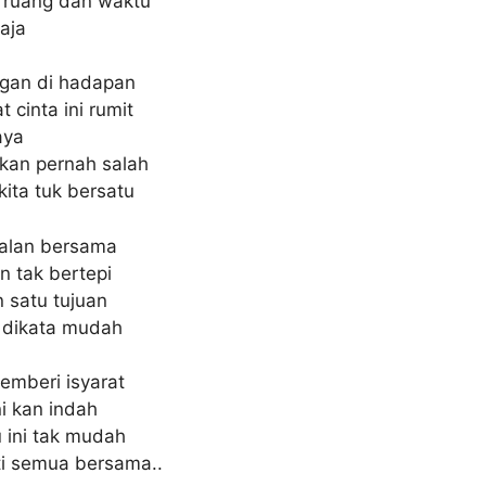
 ruang dan waktu
saja
ngan di hadapan
cinta ini rumit
aya
kkan pernah salah
ita tuk bersatu
jalan bersama
an tak bertepi
 satu tujuan
a dikata mudah
emberi isyarat
ni kan indah
 ini tak mudah
ti semua bersama..