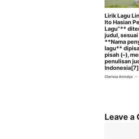
Lirik Lagu L
Ito Hasian Pe
Lagu”** dit
judul, sesuai
**Nama peny
lagu** dipis
pisah (–), m
penulisan jud
Indonesia[7]
Clarissa Anindya
Leave a
Comment