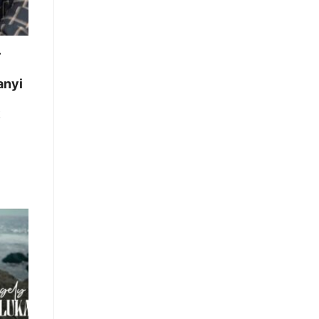
—
anyi