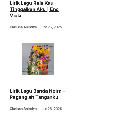
Lirik Lagu Rela Kau
Tinggalkan Aku | Eno
Viola
Clarissa Anindya
June 26, 2025
Lirik Lagu Banda Neira –
Peganglah Tanganku
Clarissa Anindya
June 26, 2025