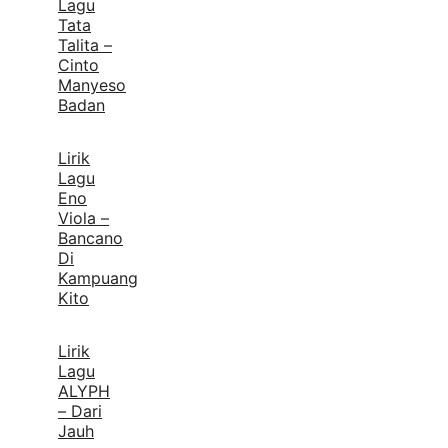
Lagu
Tata
Talita –
Cinto
Manyeso
Badan
Lirik
Lagu
Eno
Viola –
Bancano
Di
Kampuang
Kito
Lirik
Lagu
ALYPH
– Dari
Jauh