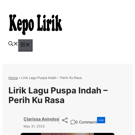
Skip
to
content
Menu
Home
»
Lirik Lagu Puspa Indah – Perih Ku Rasa
Lirik Lagu Puspa Indah –
Perih Ku Rasa
Clarissa Anindya
Link
0 Comment
May 31, 2025