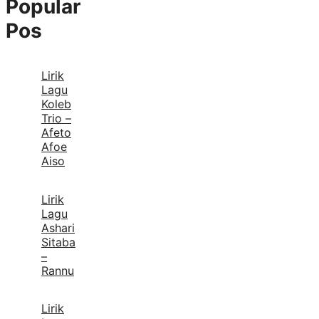
Popular
Pos
Lirik
Lagu
Koleb
Trio –
Afeto
Afoe
Aiso
Lirik
Lagu
Ashari
Sitaba
–
Rannu
Lirik