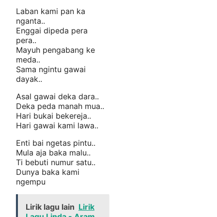
Laban kami pan ka
nganta..
Enggai dipeda pera
pera..
Mayuh pengabang ke
meda..
Sama ngintu gawai
dayak..
Asal gawai deka dara..
Deka peda manah mua..
Hari bukai bekereja..
Hari gawai kami lawa..
Enti bai ngetas pintu..
Mula aja baka malu..
Ti bebuti numur satu..
Dunya baka kami
ngempu
Lirik lagu lain
Lirik
Lagu Linda - Aram