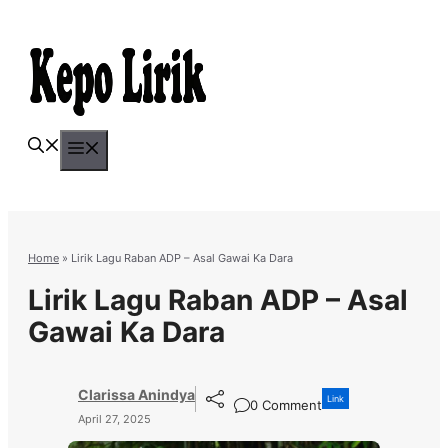
Skip
to
content
Menu
Home
»
Lirik Lagu Raban ADP – Asal Gawai Ka Dara
Lirik Lagu Raban ADP – Asal
Gawai Ka Dara
Clarissa Anindya
Link
0 Comment
April 27, 2025