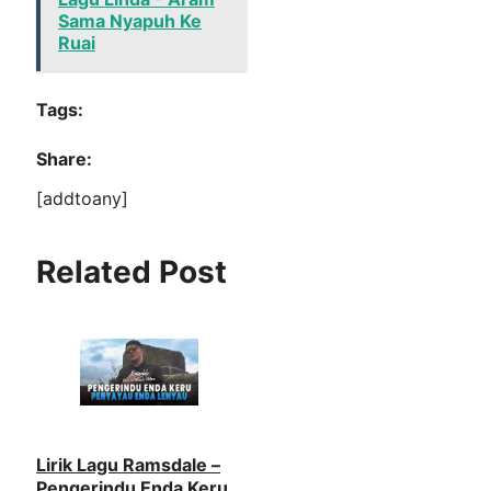
Sama Nyapuh Ke
Ruai
Tags:
Share:
[addtoany]
Related Post
Lirik Lagu Ramsdale –
Pengerindu Enda Keru