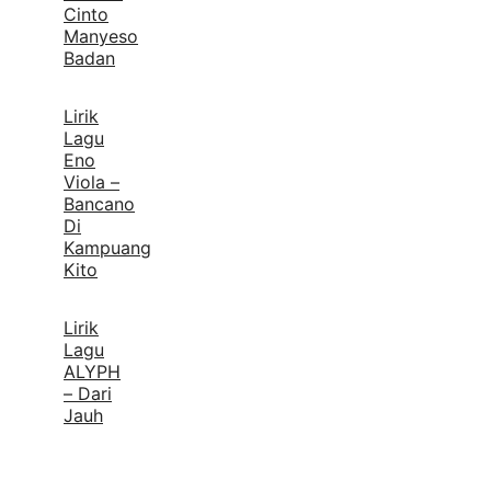
Cinto
Manyeso
Badan
Lirik
Lagu
Eno
Viola –
Bancano
Di
Kampuang
Kito
Lirik
Lagu
ALYPH
– Dari
Jauh