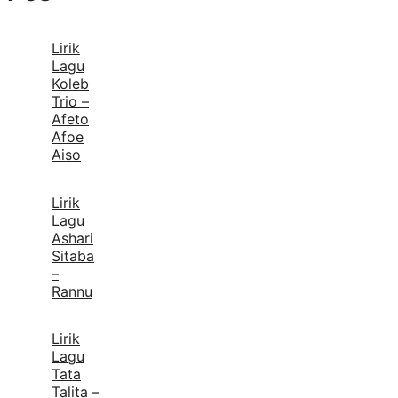
Lirik
Lagu
Koleb
Trio –
Afeto
Afoe
Aiso
Lirik
Lagu
Ashari
Sitaba
–
Rannu
Lirik
Lagu
Tata
Talita –