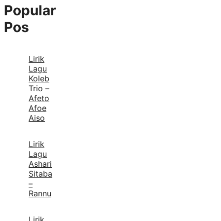
Popular
Pos
Lirik
Lagu
Koleb
Trio –
Afeto
Afoe
Aiso
Lirik
Lagu
Ashari
Sitaba
–
Rannu
Lirik