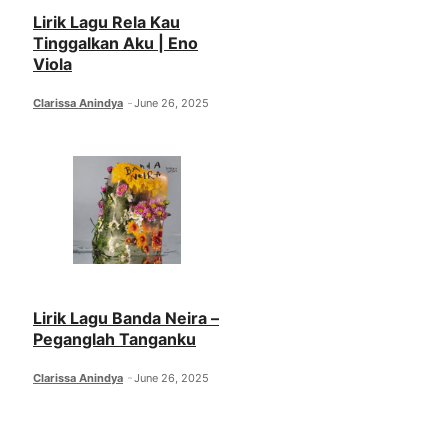
Lirik Lagu Rela Kau
Tinggalkan Aku | Eno
Viola
Clarissa Anindya
June 26, 2025
Lirik Lagu Banda Neira –
Peganglah Tanganku
Clarissa Anindya
June 26, 2025