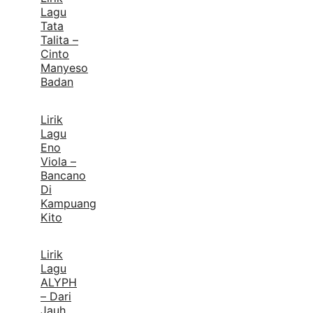
Lagu
Tata
Talita –
Cinto
Manyeso
Badan
Lirik
Lagu
Eno
Viola –
Bancano
Di
Kampuang
Kito
Lirik
Lagu
ALYPH
– Dari
Jauh