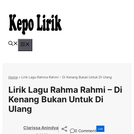
Skip
to
content
Menu
Home
»
Lirik Lagu Rahma Rahmi – Di Kenang Bukan Untuk Di Ulang
Lirik Lagu Rahma Rahmi – Di
Kenang Bukan Untuk Di
Ulang
Clarissa Anindya
Link
0 Comment