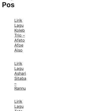
Pos
Lirik
Lagu
Koleb
Trio –
Afeto
Afoe
Aiso
Lirik
Lagu
Ashari
Sitaba
–
Rannu
Lirik
Lagu