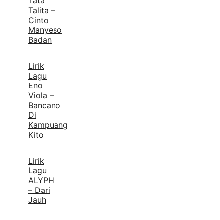
Tata
Talita –
Cinto
Manyeso
Badan
Lirik
Lagu
Eno
Viola –
Bancano
Di
Kampuang
Kito
Lirik
Lagu
ALYPH
– Dari
Jauh