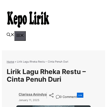
Skip
to
content
Menu
Home
»
Lirik Lagu Rheka Restu – Cinta Penuh Duri
Lirik Lagu Rheka Restu –
Cinta Penuh Duri
Clarissa Anindya
Link
0 Comment
January 11, 2025