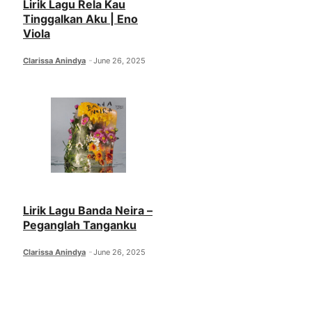
Lirik Lagu Rela Kau
Tinggalkan Aku | Eno
Viola
Clarissa Anindya
June 26, 2025
Lirik Lagu Banda Neira –
Peganglah Tanganku
Clarissa Anindya
June 26, 2025