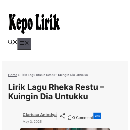
Skip
to
content
Menu
Home
»
Lirik Lagu Rheka Restu – Kuingin Dia Untukku
Lirik Lagu Rheka Restu –
Kuingin Dia Untukku
Clarissa Anindya
Link
0 Comment
May 3, 2025