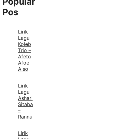
Popular
Pos
Lirik
Lagu
Koleb
Trio –
Afeto
Afoe
Aiso
Lirik
Lagu
Ashari
Sitaba
–
Rannu
Lirik