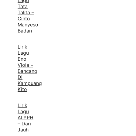
Lagu
Tata
Talita –
Cinto
Manyeso
Badan
Lirik
Lagu
Eno
Viola –
Bancano
Di
Kampuang
Kito
Lirik
Lagu
ALYPH
– Dari
Jauh