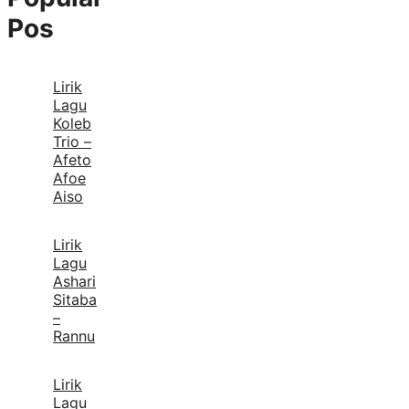
Pos
Lirik
Lagu
Koleb
Trio –
Afeto
Afoe
Aiso
Lirik
Lagu
Ashari
Sitaba
–
Rannu
Lirik
Lagu