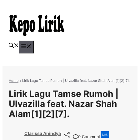
Skip
to
content
Menu
Home
»
Lirik Lagu Tamse Rumoh | Ulvazilla feat. Nazar Shah Alam[1][2][7].
Lirik Lagu Tamse Rumoh |
Ulvazilla feat. Nazar Shah
Alam[1][2][7].
Clarissa Anindya
Link
0 Comment