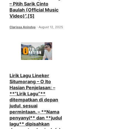
– Pitih Sarik Cinto
Baulah (Official Music
Video)”.[5]
Clarissa Anindya
August 12, 2025
Lirik Lagu Lineker
Situmorang – O Ito
Hasian Penjelasan: –
**”Lirik Lagu”**
ditempatkan di depan
judul, sesuai
permintaan. – **Nama
penyanyi** dan **judul
lagu** dipisahkan