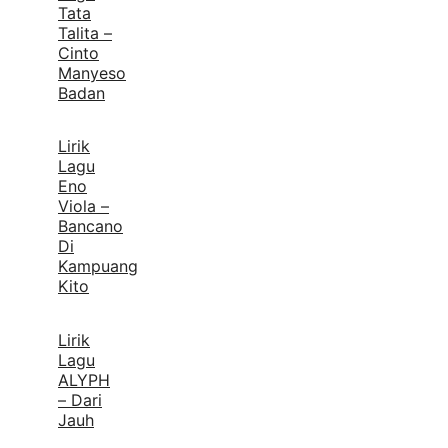
Tata
Talita –
Cinto
Manyeso
Badan
Lirik
Lagu
Eno
Viola –
Bancano
Di
Kampuang
Kito
Lirik
Lagu
ALYPH
– Dari
Jauh