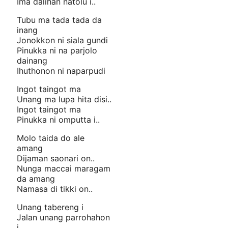
Ima dalihan natolu i..
Tubu ma tada tada da
inang
Jonokkon ni siala gundi
Pinukka ni na parjolo
dainang
Ihuthonon ni naparpudi
Ingot taingot ma
Unang ma lupa hita disi..
Ingot taingot ma
Pinukka ni omputta i..
Molo taida do ale
amang
Dijaman saonari on..
Nunga maccai maragam
da amang
Namasa di tikki on..
Unang tabereng i
Jalan unang parrohahon
i..