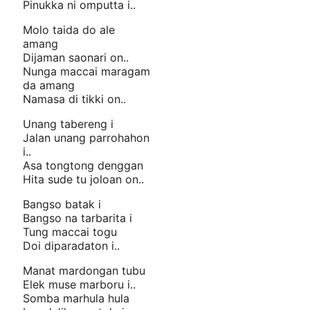
Pinukka ni omputta i..
Molo taida do ale
amang
Dijaman saonari on..
Nunga maccai maragam
da amang
Namasa di tikki on..
Unang tabereng i
Jalan unang parrohahon
i..
Asa tongtong denggan
Hita sude tu joloan on..
Bangso batak i
Bangso na tarbarita i
Tung maccai togu
Doi diparadaton i..
Manat mardongan tubu
Elek muse marboru i..
Somba marhula hula