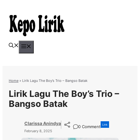
Skip
to
content
Menu
Home
»
Lirik Lagu The Boy’s Trio – Bangso Batak
Lirik Lagu The Boy’s Trio –
Bangso Batak
Clarissa Anindya
Link
0 Comment
February 8, 2025