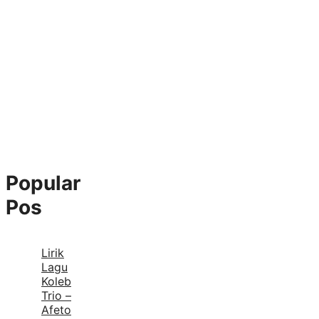
Popular
Pos
Lirik
Lagu
Koleb
Trio –
Afeto