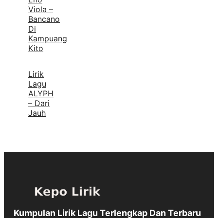
Viola –
Bancano
Di
Kampuang
Kito
Lirik
Lagu
ALYPH
– Dari
Jauh
Kumpulan Lirik Lagu Terlengkap Dan Terbaru