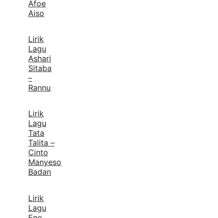
Afoe
Aiso
Lirik
Lagu
Ashari
Sitaba
–
Rannu
Lirik
Lagu
Tata
Talita –
Cinto
Manyeso
Badan
Lirik
Lagu
Eno