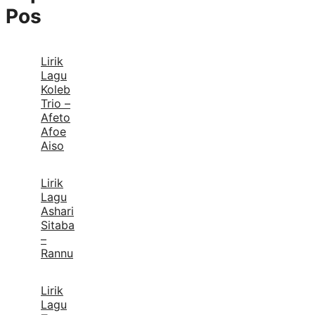
Pos
Lirik
Lagu
Koleb
Trio –
Afeto
Afoe
Aiso
Lirik
Lagu
Ashari
Sitaba
–
Rannu
Lirik
Lagu