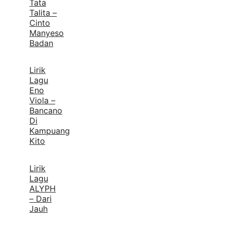
Tata
Talita –
Cinto
Manyeso
Badan
Lirik
Lagu
Eno
Viola –
Bancano
Di
Kampuang
Kito
Lirik
Lagu
ALYPH
– Dari
Jauh