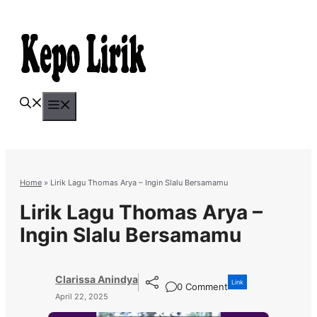
Skip
to
content
Menu
Home
»
Lirik Lagu Thomas Arya – Ingin Slalu Bersamamu
Lirik Lagu Thomas Arya –
Ingin Slalu Bersamamu
Clarissa Anindya
Link
0 Comment
April 22, 2025