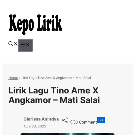
Skip
to
content
Menu
Home
»
Lirik Lagu Tino Ame X Angkamor – Mati Salai
Lirik Lagu Tino Ame X
Angkamor – Mati Salai
Clarissa Anindya
Link
0 Comment
April 30, 2025