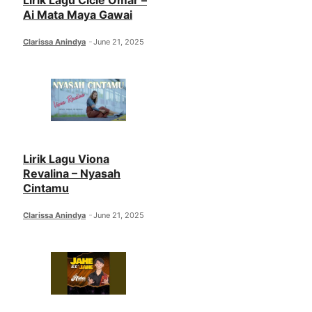
Lirik Lagu Cicie Omar –
Ai Mata Maya Gawai
Clarissa Anindya
June 21, 2025
Lirik Lagu Viona
Revalina – Nyasah
Cintamu
Clarissa Anindya
June 21, 2025