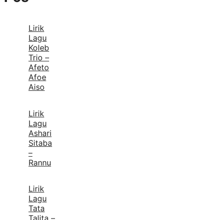
Lirik
Lagu
Koleb
Trio –
Afeto
Afoe
Aiso
Lirik
Lagu
Ashari
Sitaba
–
Rannu
Lirik
Lagu
Tata
Talita –