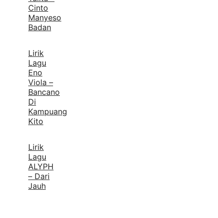
Cinto
Manyeso
Badan
Lirik
Lagu
Eno
Viola –
Bancano
Di
Kampuang
Kito
Lirik
Lagu
ALYPH
– Dari
Jauh