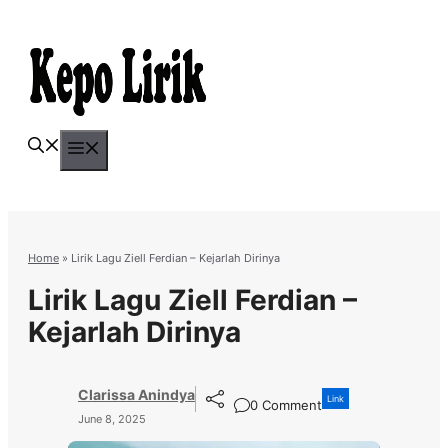
Skip
to
content
Menu
Home
»
Lirik Lagu Ziell Ferdian – Kejarlah Dirinya
Lirik Lagu Ziell Ferdian –
Kejarlah Dirinya
Clarissa Anindya
Link
0 Comment
June 8, 2025