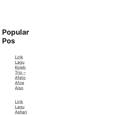
Popular
Pos
Lirik
Lagu
Koleb
Trio –
Afeto
Afoe
Aiso
Lirik
Lagu
Ashari