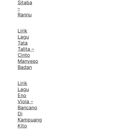
Sitaba
–
Rannu
Lirik
Lagu
Tata
Talita –
Cinto
Manyeso
Badan
Lirik
Lagu
Eno
Viola –
Bancano
Di
Kampuang
Kito