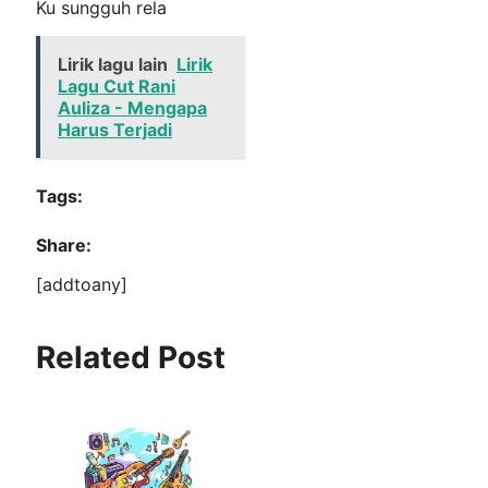
Ku sungguh rela
Lirik lagu lain
Lirik
Lagu Cut Rani
Auliza - Mengapa
Harus Terjadi
Tags:
Share:
[addtoany]
Related Post