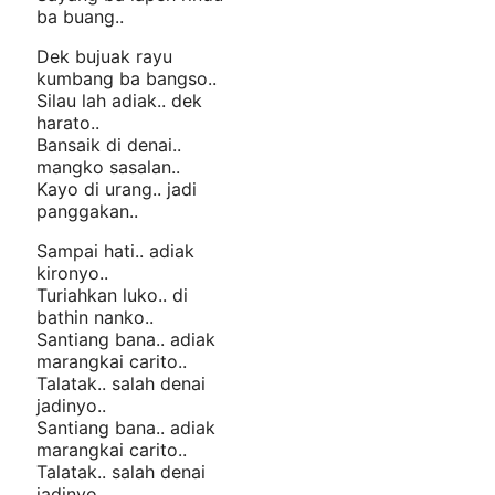
ba buang..
Dek bujuak rayu
kumbang ba bangso..
Silau lah adiak.. dek
harato..
Bansaik di denai..
mangko sasalan..
Kayo di urang.. jadi
panggakan..
Sampai hati.. adiak
kironyo..
Turiahkan luko.. di
bathin nanko..
Santiang bana.. adiak
marangkai carito..
Talatak.. salah denai
jadinyo..
Santiang bana.. adiak
marangkai carito..
Talatak.. salah denai
jadinyo..