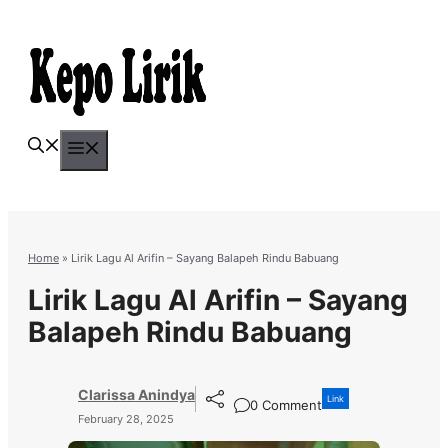
Skip
to
content
Menu
Home
»
Lirik Lagu Al Arifin – Sayang Balapeh Rindu Babuang
Lirik Lagu Al Arifin – Sayang
Balapeh Rindu Babuang
Clarissa Anindya
Link
0 Comment
February 28, 2025