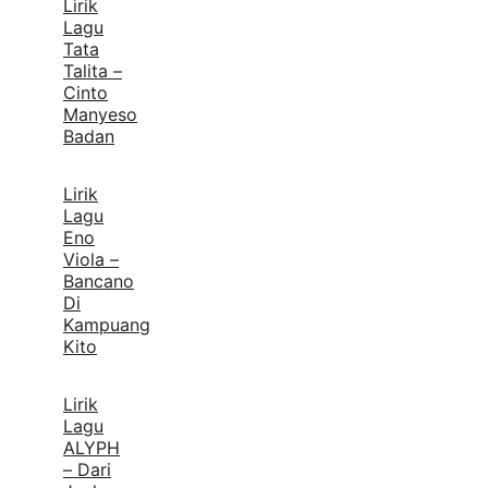
Lirik
Lagu
Tata
Talita –
Cinto
Manyeso
Badan
Lirik
Lagu
Eno
Viola –
Bancano
Di
Kampuang
Kito
Lirik
Lagu
ALYPH
– Dari