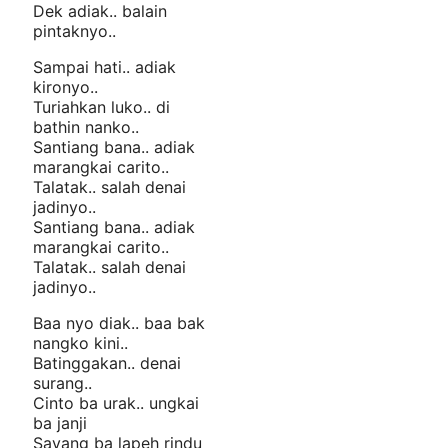
Dek adiak.. balain
pintaknyo..
Sampai hati.. adiak
kironyo..
Turiahkan luko.. di
bathin nanko..
Santiang bana.. adiak
marangkai carito..
Talatak.. salah denai
jadinyo..
Santiang bana.. adiak
marangkai carito..
Talatak.. salah denai
jadinyo..
Baa nyo diak.. baa bak
nangko kini..
Batinggakan.. denai
surang..
Cinto ba urak.. ungkai
ba janji
Sayang ba lapeh rindu