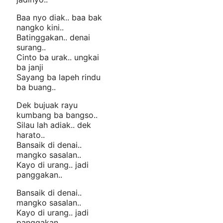
Baa nyo diak.. baa bak
nangko kini..
Batinggakan.. denai
surang..
Cinto ba urak.. ungkai
ba janji
Sayang ba lapeh rindu
ba buang..
Dek bujuak rayu
kumbang ba bangso..
Silau lah adiak.. dek
harato..
Bansaik di denai..
mangko sasalan..
Kayo di urang.. jadi
panggakan..
Bansaik di denai..
mangko sasalan..
Kayo di urang.. jadi
panggakan