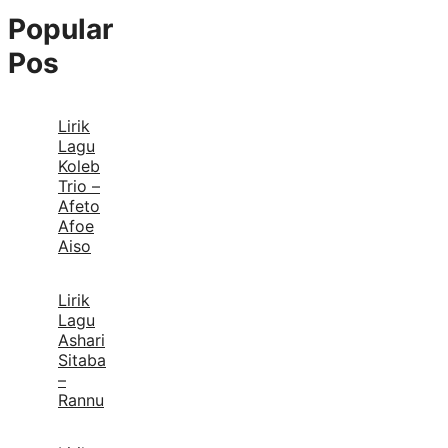
Popular
Pos
Lirik
Lagu
Koleb
Trio –
Afeto
Afoe
Aiso
Lirik
Lagu
Ashari
Sitaba
–
Rannu