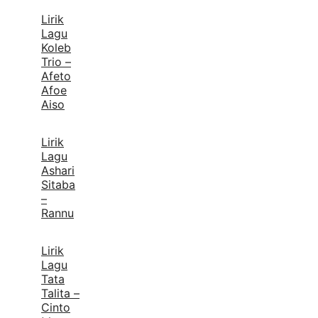
Lirik
Lagu
Koleb
Trio –
Afeto
Afoe
Aiso
Lirik
Lagu
Ashari
Sitaba
–
Rannu
Lirik
Lagu
Tata
Talita –
Cinto