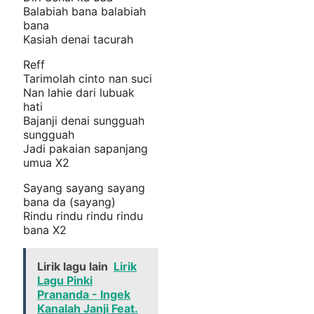
Balabiah bana balabiah
bana
Kasiah denai tacurah
Reff
Tarimolah cinto nan suci
Nan lahie dari lubuak
hati
Bajanji denai sungguah
sungguah
Jadi pakaian sapanjang
umua X2
Sayang sayang sayang
bana da (sayang)
Rindu rindu rindu rindu
bana X2
Lirik lagu lain
Lirik
Lagu Pinki
Prananda - Ingek
Kanalah Janji Feat.