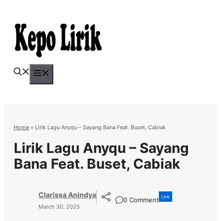
Skip
to
content
Menu
Home
»
Lirik Lagu Anyqu – Sayang Bana Feat. Buset, Cabiak
Lirik Lagu Anyqu – Sayang
Bana Feat. Buset, Cabiak
Clarissa Anindya
Link
0 Comment
March 30, 2025