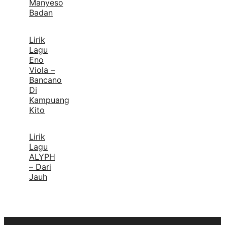
Manyeso
Badan
Lirik
Lagu
Eno
Viola –
Bancano
Di
Kampuang
Kito
Lirik
Lagu
ALYPH
– Dari
Jauh