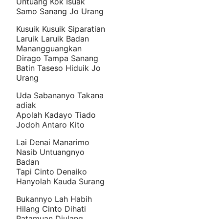
Untuang Kok Isuak
Samo Sanang Jo Urang
Kusuik Kusuik Siparatian
Laruik Laruik Badan
Manangguangkan
Dirago Tampa Sanang
Batin Taseso Hiduik Jo
Urang
Uda Sabananyo Takana
adiak
Apolah Kadayo Tiado
Jodoh Antaro Kito
Lai Denai Manarimo
Nasib Untuangnyo
Badan
Tapi Cinto Denaiko
Hanyolah Kauda Surang
Bukannyo Lah Habih
Hilang Cinto Dihati
Patamuan Diulang