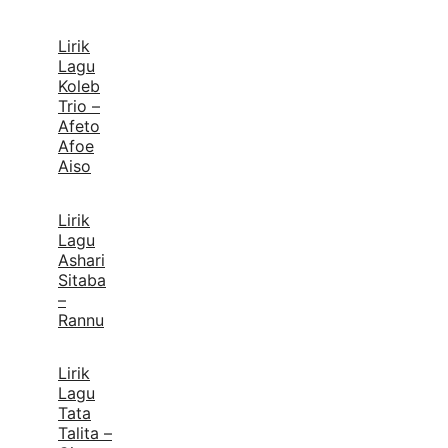
Lirik
Lagu
Koleb
Trio –
Afeto
Afoe
Aiso
Lirik
Lagu
Ashari
Sitaba
–
Rannu
Lirik
Lagu
Tata
Talita –