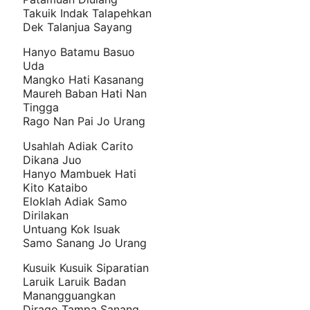
Takuik Indak Talapehkan
Dek Talanjua Sayang
Hanyo Batamu Basuo
Uda
Mangko Hati Kasanang
Maureh Baban Hati Nan
Tingga
Rago Nan Pai Jo Urang
Usahlah Adiak Carito
Dikana Juo
Hanyo Mambuek Hati
Kito Kataibo
Eloklah Adiak Samo
Dirilakan
Untuang Kok Isuak
Samo Sanang Jo Urang
Kusuik Kusuik Siparatian
Laruik Laruik Badan
Manangguangkan
Dirago Tampa Sanang