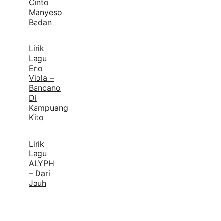
Cinto
Manyeso
Badan
Lirik
Lagu
Eno
Viola –
Bancano
Di
Kampuang
Kito
Lirik
Lagu
ALYPH
– Dari
Jauh