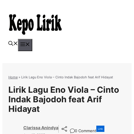
Skip
to
content
Menu
Home
»
Lirik Lagu Eno Viola – Cinto Indak Bajodoh feat Arif Hidayat
Lirik Lagu Eno Viola – Cinto
Indak Bajodoh feat Arif
Hidayat
Clarissa Anindya
Link
0 Comment