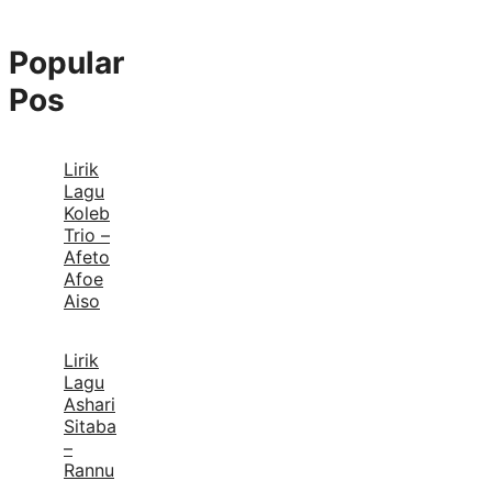
Popular
Pos
Lirik
Lagu
Koleb
Trio –
Afeto
Afoe
Aiso
Lirik
Lagu
Ashari
Sitaba
–
Rannu