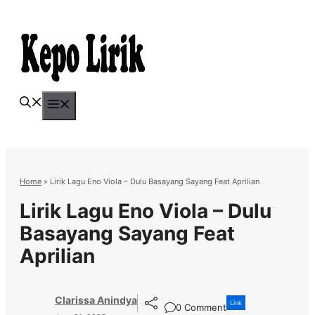
Skip
to
content
Menu
Home
»
Lirik Lagu Eno Viola – Dulu Basayang Sayang Feat Aprilian
Lirik Lagu Eno Viola – Dulu
Basayang Sayang Feat
Aprilian
Clarissa Anindya
Link
0 Comment