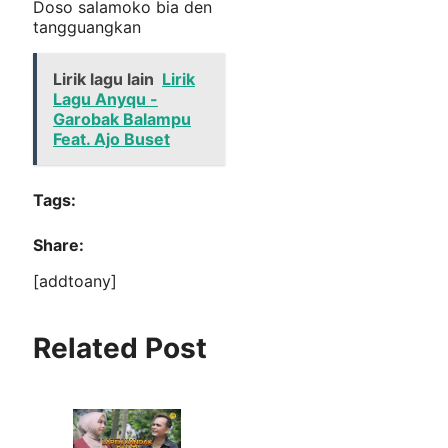
Doso salamoko bia den
tangguangkan
Lirik lagu lain
Lirik
Lagu Anyqu -
Garobak Balampu
Feat. Ajo Buset
Tags:
Share:
[addtoany]
Related Post