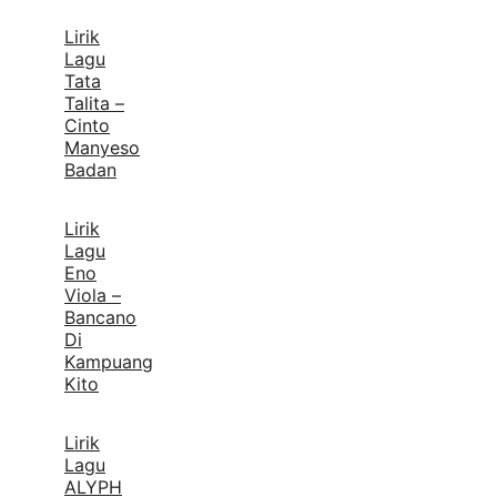
Lirik
Lagu
Tata
Talita –
Cinto
Manyeso
Badan
Lirik
Lagu
Eno
Viola –
Bancano
Di
Kampuang
Kito
Lirik
Lagu
ALYPH