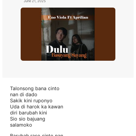
June 21, 2025
Talonsong bana cinto
nan di dado
Sakik kini ruponyo
Uda di harok ka kawan
diri barubah kini
Sio sio bajuang
salamoko
Barubah raso cinto nan