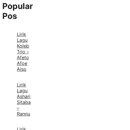
Popular
Pos
Lirik
Lagu
Koleb
Trio –
Afeto
Afoe
Aiso
Lirik
Lagu
Ashari
Sitaba
–
Rannu
Lirik