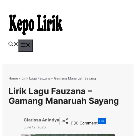
Skip
to
content
Menu
Home
»
Lirik Lagu Fauzana – Gamang Manaruah Sayang
Lirik Lagu Fauzana –
Gamang Manaruah Sayang
Clarissa Anindya
Link
0 Comment
June 12, 2025