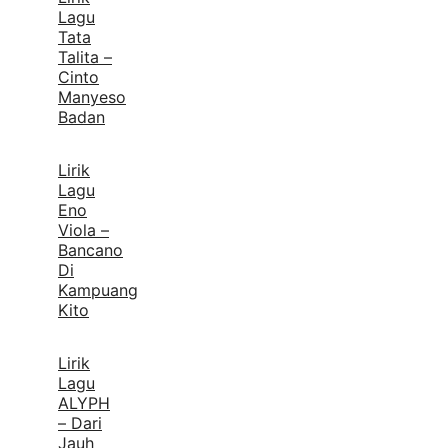
Lagu
Tata
Talita –
Cinto
Manyeso
Badan
Lirik
Lagu
Eno
Viola –
Bancano
Di
Kampuang
Kito
Lirik
Lagu
ALYPH
– Dari
Jauh