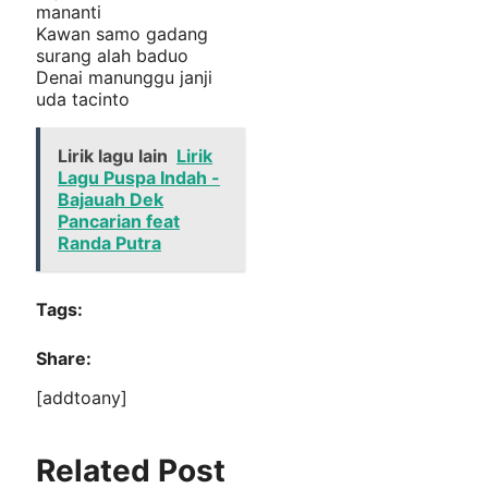
mananti
Kawan samo gadang
surang alah baduo
Denai manunggu janji
uda tacinto
Lirik lagu lain
Lirik
Lagu Puspa Indah -
Bajauah Dek
Pancarian feat
Randa Putra
Tags:
Share:
[addtoany]
Related Post