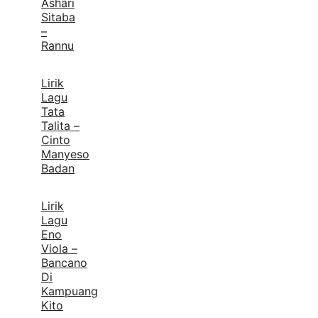
Ashari
Sitaba
–
Rannu
Lirik
Lagu
Tata
Talita –
Cinto
Manyeso
Badan
Lirik
Lagu
Eno
Viola –
Bancano
Di
Kampuang
Kito