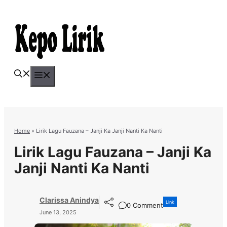
Skip
to
content
Menu
Home
»
Lirik Lagu Fauzana – Janji Ka Janji Nanti Ka Nanti
Lirik Lagu Fauzana – Janji Ka
Janji Nanti Ka Nanti
Clarissa Anindya
Link
0 Comment
June 13, 2025