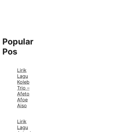
Popular
Pos
Lirik
Lagu
Koleb
Trio –
Afeto
Afoe
Aiso
Lirik
Lagu