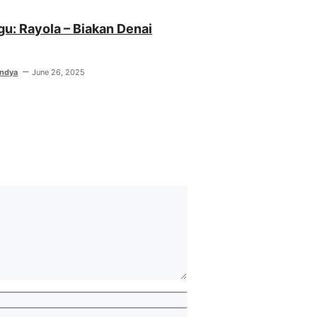
agu: Rayola – Biakan Denai
indya
June 26, 2025