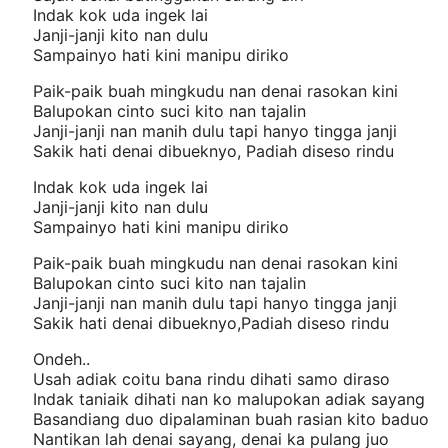
Indak kok uda ingek lai
Janji-janji kito nan dulu
Sampainyo hati kini manipu diriko
Paik-paik buah mingkudu nan denai rasokan kini
Balupokan cinto suci kito nan tajalin
Janji-janji nan manih dulu tapi hanyo tingga janji
Sakik hati denai dibueknyo, Padiah diseso rindu
Indak kok uda ingek lai
Janji-janji kito nan dulu
Sampainyo hati kini manipu diriko
Paik-paik buah mingkudu nan denai rasokan kini
Balupokan cinto suci kito nan tajalin
Janji-janji nan manih dulu tapi hanyo tingga janji
Sakik hati denai dibueknyo,Padiah diseso rindu
Ondeh..
Usah adiak coitu bana rindu dihati samo diraso
Indak taniaik dihati nan ko malupokan adiak sayang
Basandiang duo dipalaminan buah rasian kito baduo
Nantikan lah denai sayang, denai ka pulang juo