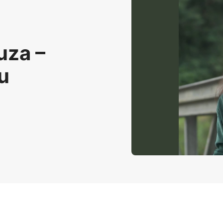
uza –
u