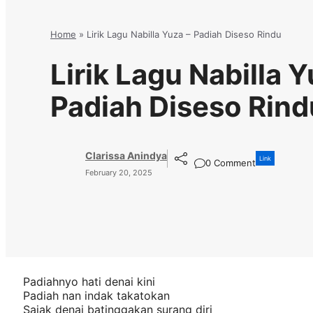
Home
»
Lirik Lagu Nabilla Yuza – Padiah Diseso Rindu
Lirik Lagu Nabilla Y
Padiah Diseso Rind
Clarissa Anindya
Link
0 Comment
February 20, 2025
Padiahnyo hati denai kini
Padiah nan indak takatokan
Sajak denai batinggakan surang diri