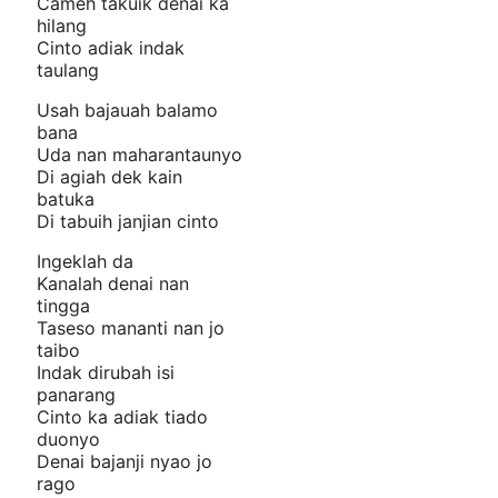
Cameh takuik denai ka
hilang
Cinto adiak indak
taulang
Usah bajauah balamo
bana
Uda nan maharantaunyo
Di agiah dek kain
batuka
Di tabuih janjian cinto
Ingeklah da
Kanalah denai nan
tingga
Taseso mananti nan jo
taibo
Indak dirubah isi
panarang
Cinto ka adiak tiado
duonyo
Denai bajanji nyao jo
rago