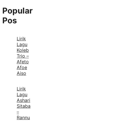
Popular
Pos
Lirik
Lagu
Koleb
Trio –
Afeto
Afoe
Aiso
Lirik
Lagu
Ashari
Sitaba
–
Rannu