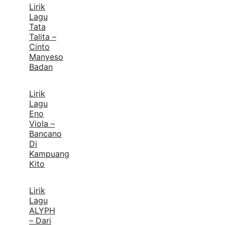
Lirik
Lagu
Tata
Talita –
Cinto
Manyeso
Badan
Lirik
Lagu
Eno
Viola –
Bancano
Di
Kampuang
Kito
Lirik
Lagu
ALYPH
– Dari