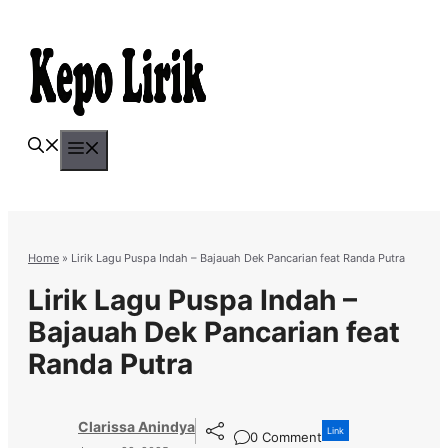
Skip
to
content
Menu
Home
»
Lirik Lagu Puspa Indah – Bajauah Dek Pancarian feat Randa Putra
Lirik Lagu Puspa Indah –
Bajauah Dek Pancarian feat
Randa Putra
Clarissa Anindya
Link
0 Comment