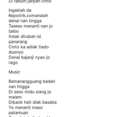
Di tabuih janjian cinto
Ingeklah da
Kepolirik.comanalah
denai nan tingga
Taseso mananti nan jo
taibo
Indak dirubah isi
panarang
Cinto ka adiak tiado
duonyo
Denai bajanji nyao jo
rago
Music
Bamanangguang badan
nan tingga
Di seso rindu siang jo
malam
Dibaok hati diak basaba
Yo mananti maso
patamuan