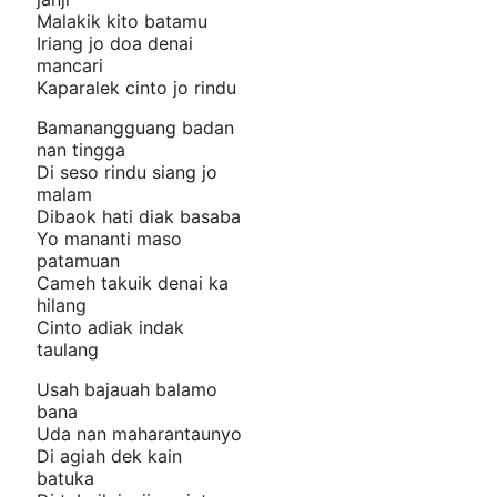
Malakik kito batamu
Iriang jo doa denai
mancari
Kaparalek cinto jo rindu
Bamanangguang badan
nan tingga
Di seso rindu siang jo
malam
Dibaok hati diak basaba
Yo mananti maso
patamuan
Cameh takuik denai ka
hilang
Cinto adiak indak
taulang
Usah bajauah balamo
bana
Uda nan maharantaunyo
Di agiah dek kain
batuka