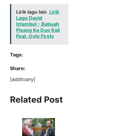
Lirik lagu lain
Lirik
Lagu David
Iztambul - Babuah
Pisang Ka Duo Kali
Feat. Ovhi Firsty
Tags:
Share:
[addtoany]
Related Post