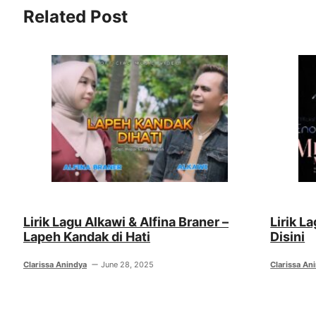
Related Post
Lirik Lagu Alkawi & Alfina Braner –
Lirik L
Lapeh Kandak di Hati
Disini
Clarissa Anindya
June 28, 2025
Clarissa An