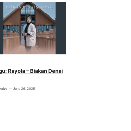
agu: Rayola – Biakan Denai
indya
June 26, 2025