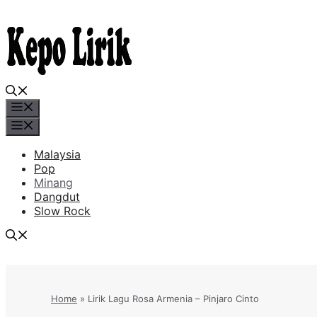
Skip
to
content
Menu
Menu
Malaysia
Pop
Minang
Dangdut
Slow Rock
Home
»
Lirik Lagu Rosa Armenia – Pinjaro Cinto