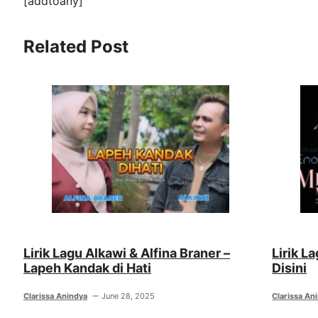
[addtoany]
Related Post
Lirik Lagu Alkawi & Alfina Braner –
Lirik L
Lapeh Kandak di Hati
Disini
Clarissa Anindya
June 28, 2025
Clarissa An