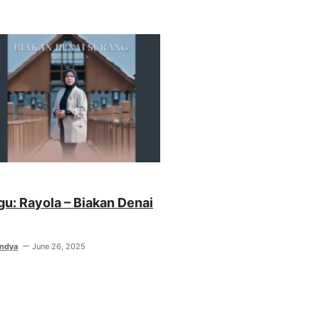
agu: Rayola – Biakan Denai
indya
June 26, 2025