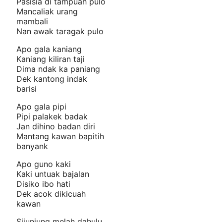
Pasisia di tampuah pulo
Mancaliak urang
mambali
Nan awak taragak pulo
Apo gala kaniang
Kaniang kiliran taji
Dima ndak ka paniang
Dek kantong indak
barisi
Apo gala pipi
Pipi palakek badak
Jan dihino badan diri
Mantang kawan bapitih
banyank
Apo guno kaki
Kaki untuak bajalan
Disiko ibo hati
Dek acok dikicuah
kawan
Sijunjung melah dahulu