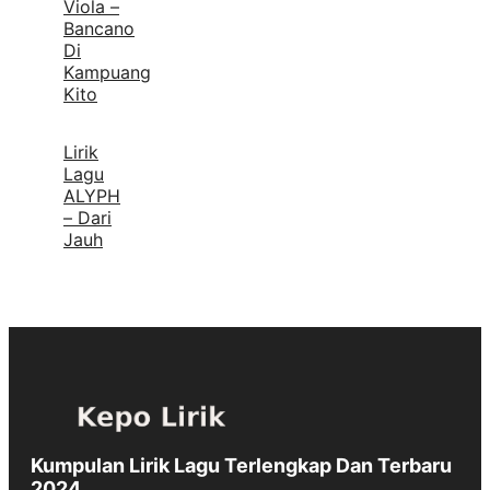
Viola –
Bancano
Di
Kampuang
Kito
Lirik
Lagu
ALYPH
– Dari
Jauh
Kumpulan Lirik Lagu Terlengkap Dan Terbaru
2024