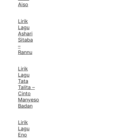
Aiso
Lirik
Lagu
Ashari
Sitaba
–
Rannu
Lirik
Lagu
Tata
Talita –
Cinto
Manyeso
Badan
Lirik
Lagu
Eno