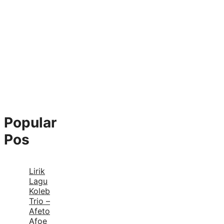
Popular
Pos
Lirik
Lagu
Koleb
Trio –
Afeto
Afoe