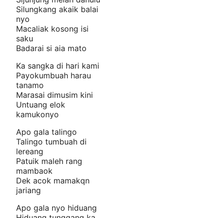
Silungkang akaik balai
nyo
Macaliak kosong isi
saku
Badarai si aia mato
Ka sangka di hari kami
Payokumbuah harau
tanamo
Marasai dimusim kini
Untuang elok
kamukonyo
Apo gala talingo
Talingo tumbuah di
lereang
Patuik maleh rang
mambaok
Dek acok mamakqn
jariang
Apo gala nyo hiduang
Hiduang tunggang ka