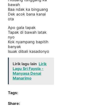
bawah
Baa ndak ka binguang
Dek acok bana kanai
ota
Apo gala tapak
Tapak di bawah latak
nyo
Kok nyampang bapitih
banyak
Isuak dibali kasadonyo
Lirik lagu lain
Lirik
Lagu Sri Fayola -
Manyasa Denai
Manarimo
Tags:
Share: