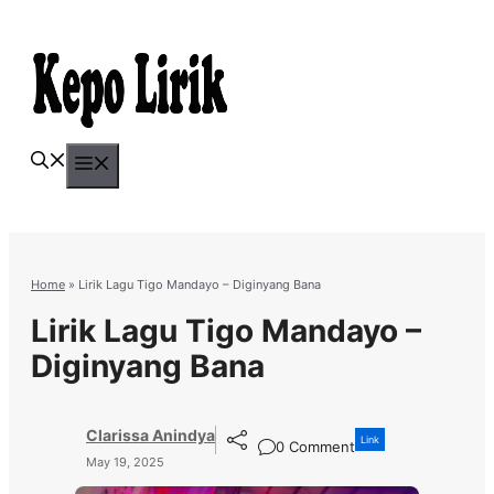
Skip
to
content
Menu
Home
»
Lirik Lagu Tigo Mandayo – Diginyang Bana
Lirik Lagu Tigo Mandayo –
Diginyang Bana
Clarissa Anindya
Link
0 Comment
May 19, 2025