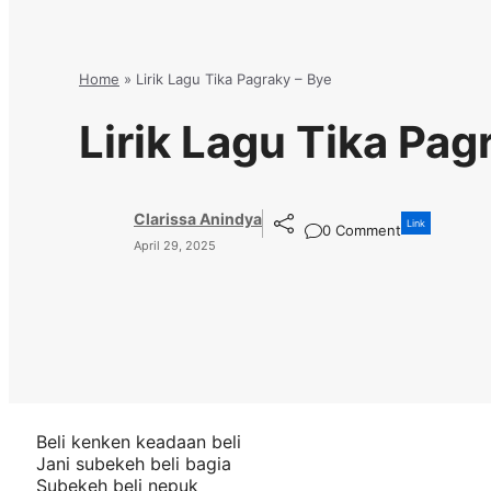
Home
»
Lirik Lagu Tika Pagraky – Bye
Lirik Lagu Tika Pag
Clarissa Anindya
Link
0 Comment
April 29, 2025
Beli kenken keadaan beli
Jani subekeh beli bagia
Subekeh beli nepuk