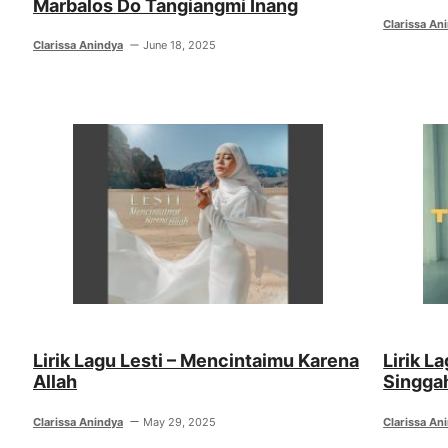
Marbalos Do Tangiangmi Inang
Clarissa An
Clarissa Anindya
June 18, 2025
Lirik Lagu Lesti – Mencintaimu Karena
Lirik L
Allah
Singga
Clarissa Anindya
May 29, 2025
Clarissa An