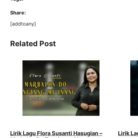
Share:
[addtoany]
Related Post
Lirik Lagu Flora Susanti Hasugian –
Lirik L