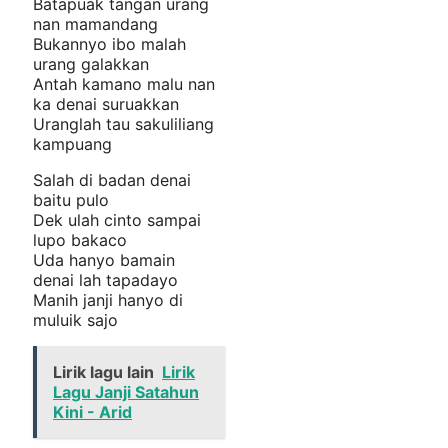
Batapuak tangan urang
nan mamandang
Bukannyo ibo malah
urang galakkan
Antah kamano malu nan
ka denai suruakkan
Uranglah tau sakuliliang
kampuang
Salah di badan denai
baitu pulo
Dek ulah cinto sampai
lupo bakaco
Uda hanyo bamain
denai lah tapadayo
Manih janji hanyo di
muluik sajo
Lirik lagu lain
Lirik
Lagu Janji Satahun
Kini - Arid