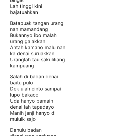
Lah tinggi kini
bajatuahkan
Batapuak tangan urang
nan mamandang
Bukannyo ibo malah
urang galakkan
Antah kamano malu nan
ka denai suruakkan
Uranglah tau sakuliliang
kampuang
Salah di badan denai
baitu pulo
Dek ulah cinto sampai
lupo bakaco
Uda hanyo bamain
denai lah tapadayo
Manih janji hanyo di
muluik sajo
Dahulu badan
disanjuang sanjuang