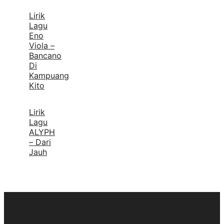
Lirik
Lagu
Eno
Viola –
Bancano
Di
Kampuang
Kito
Lirik
Lagu
ALYPH
– Dari
Jauh