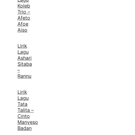
Koleb
Trio –
Afeto
Afoe
Aiso
Lirik
Lagu
Ashari
Sitaba
–
Rannu
Lirik
Lagu
Tata
Talita –
Cinto
Manyeso
Badan