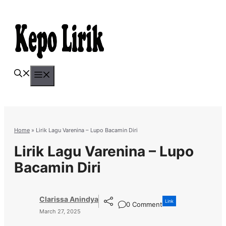
Skip
to
content
Menu
Home
»
Lirik Lagu Varenina – Lupo Bacamin Diri
Lirik Lagu Varenina – Lupo
Bacamin Diri
Clarissa Anindya
Link
0 Comment
March 27, 2025